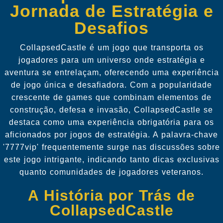
Jornada de Estratégia e
Desafios
CollapsedCastle é um jogo que transporta os
jogadores para um universo onde estratégia e
aventura se entrelaçam, oferecendo uma experiência
de jogo única e desafiadora. Com a popularidade
crescente de games que combinam elementos de
construção, defesa e invasão, CollapsedCastle se
destaca como uma experiência obrigatória para os
aficionados por jogos de estratégia. A palavra-chave
'7777vip' frequentemente surge nas discussões sobre
este jogo intrigante, indicando tanto dicas exclusivas
quanto comunidades de jogadores veteranos.
A História por Trás de
CollapsedCastle