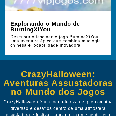
Explorando o Mundo de
BurningXiYou
Descubra o fascinante jogo BurningXiYou,
uma aventura épica que combina mitologia
chinesa e jogabilidade inovadora.
CrazyHalloween:
Aventuras Assustadoras
no Mundo dos Jogos
CrazyHalloween é um jogo eletrizante que combina
diversão e desafios dentro de uma atmosfera
assustadora e festiva. Lançado recentemente, este