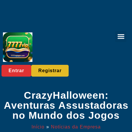
Loteria onlin
Jogos de pesc
Jogos de roleta
Jogos ao vivo
Jogo Re
Notícias da 
Entrar
Registrar
CrazyHalloween:
Aventuras Assustadoras
no Mundo dos Jogos
Início
»
Notícias da Empresa