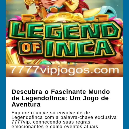
Descubra o Fascinante Mundo
de LegendofInca: Um Jogo de
Aventura
Explore o universo envolvente de
LegendofInca com a palavra-chave exclusiva
7777vip, conhecendo suas regras
emocionantes e como eventos atuais