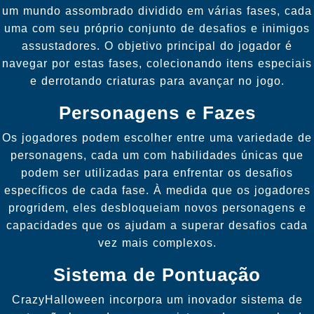
um mundo assombrado dividido em várias fases, cada
uma com seu próprio conjunto de desafios e inimigos
assustadores. O objetivo principal do jogador é
navegar por estas fases, colecionando itens especiais
e derrotando criaturas para avançar no jogo.
Personagens e Fazes
Os jogadores podem escolher entre uma variedade de
personagens, cada um com habilidades únicas que
podem ser utilizadas para enfrentar os desafios
específicos de cada fase. À medida que os jogadores
progridem, eles desbloqueiam novos personagens e
capacidades que os ajudam a superar desafios cada
vez mais complexos.
Sistema de Pontuação
CrazyHalloween incorpora um inovador sistema de