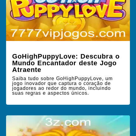
GoHighPuppyLove: Descubra o
Mundo Encantador deste Jogo
Atraente
Saiba tudo sobre GoHighPuppyLove, um
jogo inovador que captura o coração de
jogadores ao redor do mundo, incluindo
suas regras e aspectos únicos.