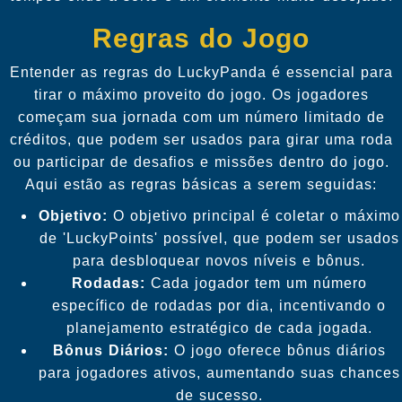
Regras do Jogo
Entender as regras do LuckyPanda é essencial para
tirar o máximo proveito do jogo. Os jogadores
começam sua jornada com um número limitado de
créditos, que podem ser usados para girar uma roda
ou participar de desafios e missões dentro do jogo.
Aqui estão as regras básicas a serem seguidas:
Objetivo:
O objetivo principal é coletar o máximo
de 'LuckyPoints' possível, que podem ser usados
para desbloquear novos níveis e bônus.
Rodadas:
Cada jogador tem um número
específico de rodadas por dia, incentivando o
planejamento estratégico de cada jogada.
Bônus Diários:
O jogo oferece bônus diários
para jogadores ativos, aumentando suas chances
de sucesso.