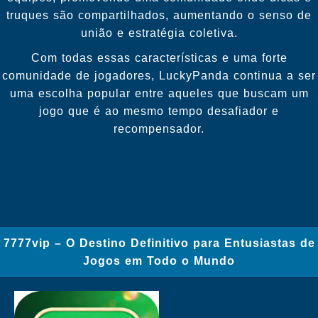
truques são compartilhados, aumentando o senso de
união e estratégia coletiva.
Com todas essas características e uma forte
comunidade de jogadores, LuckyPanda continua a ser
uma escolha popular entre aqueles que buscam um
jogo que é ao mesmo tempo desafiador e
recompensador.
7777vip – O Destino Definitivo para Entusiastas de
Jogos em Todo o Mundo