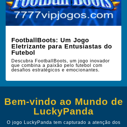
FootballBoots: Um Jogo
Eletrizante para Entusiastas do
Futebol
Descubra FootballBoots, um jogo inovador
que combina a paixão pelo futebol com
desafios estratégicos e emocionantes.
Bem-vindo ao Mundo de
LuckyPanda
O jogo LuckyPanda tem capturado a atenção dos