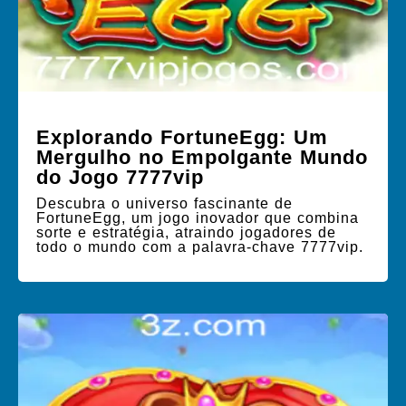
Explorando FortuneEgg: Um
Mergulho no Empolgante Mundo
do Jogo 7777vip
Descubra o universo fascinante de
FortuneEgg, um jogo inovador que combina
sorte e estratégia, atraindo jogadores de
todo o mundo com a palavra-chave 7777vip.