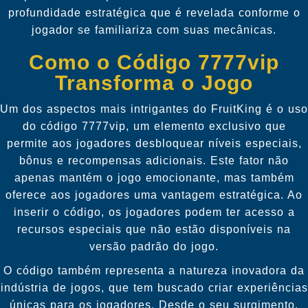
profundidade estratégica que é revelada conforme o
jogador se familiariza com suas mecânicas.
Como o Código 7777vip
Transforma o Jogo
Um dos aspectos mais intrigantes do FruitKing é o uso
do código 7777vip, um elemento exclusivo que
permite aos jogadores desbloquear níveis especiais,
bônus e recompensas adicionais. Este fator não
apenas mantém o jogo emocionante, mas também
oferece aos jogadores uma vantagem estratégica. Ao
inserir o código, os jogadores podem ter acesso a
recursos especiais que não estão disponíveis na
versão padrão do jogo.
O código também representa a natureza inovadora da
indústria de jogos, que tem buscado criar experiências
únicas para os jogadores. Desde o seu surgimento,