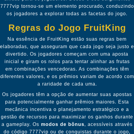
7777vip tornou-se um elemento procurado, conduzindo
os jogadores a explorar todas as facetas do jogo.
Regras do Jogo FruitKing
Na essência de FruitKing estão suas regras bem
elaboradas, que asseguram que cada jogo seja justo e
divertido. Os jogadores começam com uma aposta
inicial e giram os rolos para tentar alinhar as frutas
em combinações vencedoras. As combinações têm
diferentes valores, e os prêmios variam de acordo com
a raridade de cada uma.
Os jogadores têm a opção de aumentar suas apostas
para potencialmente ganhar prêmios maiores. Esta
mecânica incentiva o planejamento estratégico e a
gestão de recursos para maximizar os ganhos durante
a gameplay. Os
modos de bônus
, acessíveis através
do código 7777vip ou de conquistas durante o jogo,