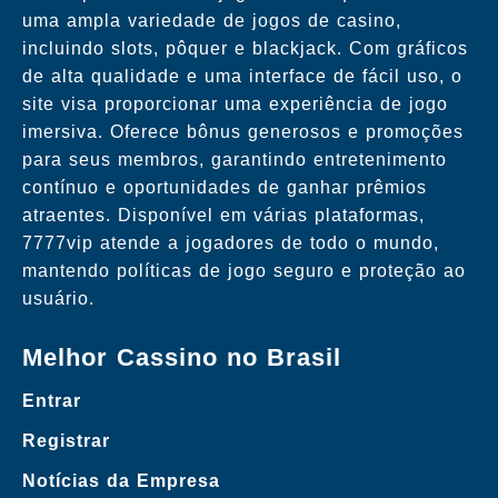
uma ampla variedade de jogos de casino,
incluindo slots, pôquer e blackjack. Com gráficos
de alta qualidade e uma interface de fácil uso, o
site visa proporcionar uma experiência de jogo
imersiva. Oferece bônus generosos e promoções
para seus membros, garantindo entretenimento
contínuo e oportunidades de ganhar prêmios
atraentes. Disponível em várias plataformas,
7777vip atende a jogadores de todo o mundo,
mantendo políticas de jogo seguro e proteção ao
usuário.
Melhor Cassino no Brasil
Entrar
Registrar
Notícias da Empresa