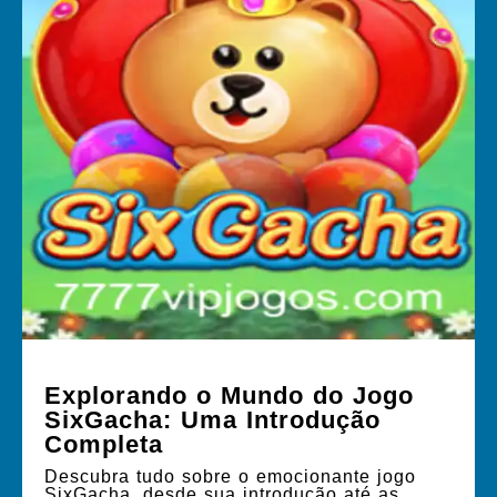
Explorando o Mundo do Jogo
SixGacha: Uma Introdução
Completa
Descubra tudo sobre o emocionante jogo
SixGacha, desde sua introdução até as