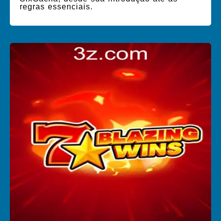
regras essenciais.