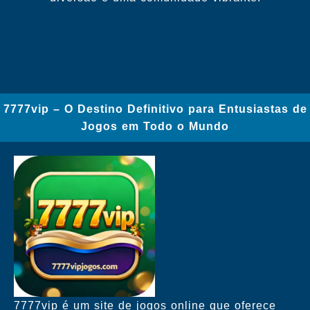
7777vip – O Destino Definitivo para Entusiastas de
Jogos em Todo o Mundo
7777vip é um site de jogos online que oferece