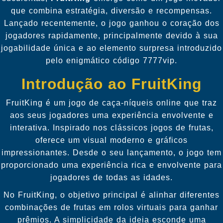
que combina estratégia, diversão e recompensas.
Lançado recentemente, o jogo ganhou o coração dos
jogadores rapidamente, principalmente devido à sua
jogabilidade única e ao elemento surpresa introduzido
pelo enigmático código 7777vip.
Introdução ao FruitKing
FruitKing é um jogo de caça-níqueis online que traz
aos seus jogadores uma experiência envolvente e
interativa. Inspirado nos clássicos jogos de frutas,
oferece um visual moderno e gráficos
impressionantes. Desde o seu lançamento, o jogo tem
proporcionado uma experiência rica e envolvente para
jogadores de todas as idades.
No FruitKing, o objetivo principal é alinhar diferentes
combinações de frutas em rolos virtuais para ganhar
prêmios. A simplicidade da ideia esconde uma