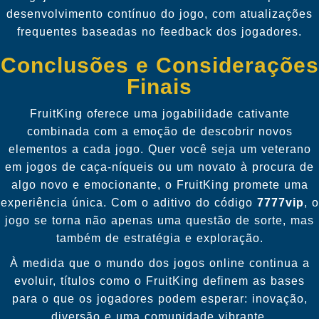
desenvolvimento contínuo do jogo, com atualizações
frequentes baseadas no feedback dos jogadores.
Conclusões e Considerações
Finais
FruitKing oferece uma jogabilidade cativante
combinada com a emoção de descobrir novos
elementos a cada jogo. Quer você seja um veterano
em jogos de caça-níqueis ou um novato à procura de
algo novo e emocionante, o FruitKing promete uma
experiência única. Com o aditivo do código
7777vip
, o
jogo se torna não apenas uma questão de sorte, mas
também de estratégia e exploração.
À medida que o mundo dos jogos online continua a
evoluir, títulos como o FruitKing definem as bases
para o que os jogadores podem esperar: inovação,
diversão e uma comunidade vibrante.