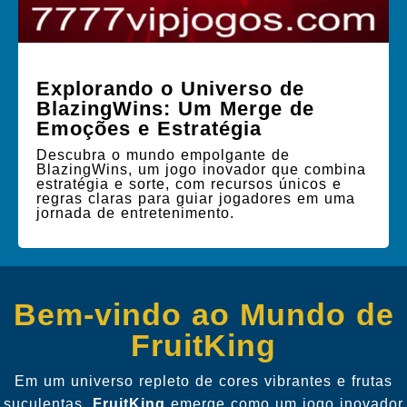
Explorando o Universo de
BlazingWins: Um Merge de
Emoções e Estratégia
Descubra o mundo empolgante de
BlazingWins, um jogo inovador que combina
estratégia e sorte, com recursos únicos e
regras claras para guiar jogadores em uma
jornada de entretenimento.
Bem-vindo ao Mundo de
FruitKing
Em um universo repleto de cores vibrantes e frutas
suculentas,
FruitKing
emerge como um jogo inovador